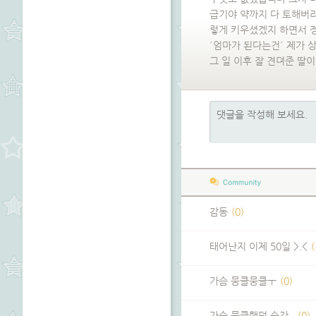
급기야 약까지 다 토해버
렇게 키우셨겠지 하면서 정
´엄마가 된다는건´ 제가
그 일 이후 잘 견뎌준 딸
감동
(0)
태어난지 이제 50일 >.<
(
가슴 뭉클뭉클ㅜ
(0)
가슴 뭉클했던 순간..
(0)