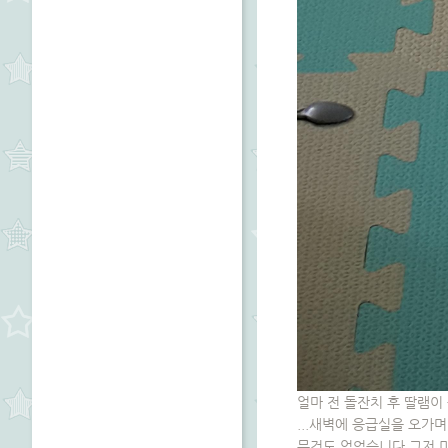
얼마 전 돌잔치 후 딸램이
...새벽에 응급실을 오가
무것도 없었습니다 그저 미온