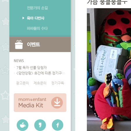
가슴 뭉클뭉클ㅜ
NEWS
7월 독자 선물 당첨자
<맘앤앙팡> 휴간에 따른 정기구독 안내
광고문의
제휴문의
정기구독