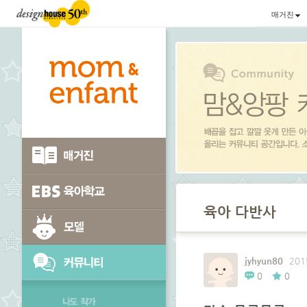
매거진
육아 다반사
jyhyun80
201
0
0