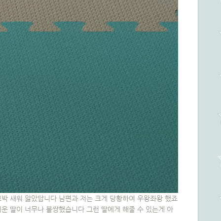
꼬박 새워 앓았답니다 남편과 저는 크게 당황하여 우왕좌왕 했죠
운 딸이 너무나 불쌍했습니다 그런 딸에게 해줄 수 있는게 아