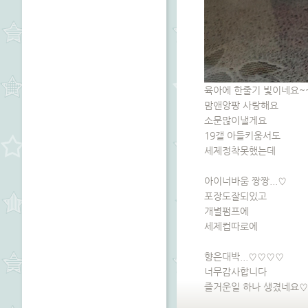
육아에 한줄기 빛이네요~
맘앤앙팡 사랑해요
소문많이낼게요
19갤 아들키움서도
세제정착못했는데
아이너바움 짱짱...♡
포장도잘되있고
개별펌프에
세제컵따로에
향은대박...♡♡♡♡
너무감사합니다
즐거운일 하나 생겼네요♡