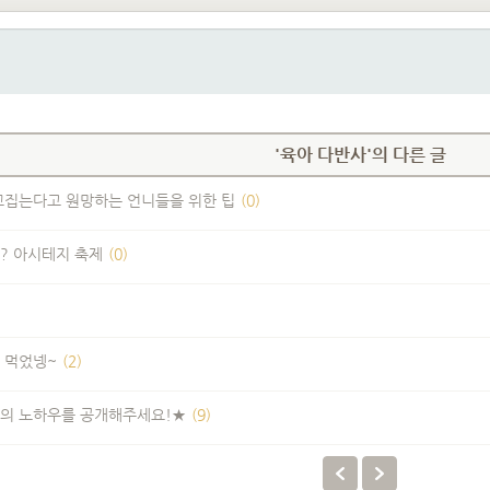
'육아 다반사'의 다른 글
꼬집는다고 원망하는 언니들을 위한 팁
(0)
? 아시테지 축제
(0)
 먹었넹~
(2)
엄마들의 노하우를 공개해주세요!★
(9)