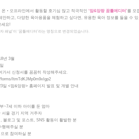
함께 온‧오프라인에서 활동할 호기심 많고 적극적인
‘맘&앙팡 꿈틀에디터’
를 모
제안하고, 다양한 육아용품을 체험하고 싶다면, 유용한 육아 정보를 들을 수 있
보세요!
 ‘독자 패널’이 ‘꿈틀에디터’라는 명칭으로 변경되었습니다.
18년 3월
0일
어가서 신청서를 꼼꼼히 작성해주세요.
gl/forms/ItmTdKJMp0m9xIgp2
 23일 <맘&앙팡> 홈페이지 발표 및 개별 안내
산부~7세 이하 아이를 둔 엄마
한 서울 경기 지역 거주자
, 블로그 및 포스트, SNS 활동이 활발한 분
 수행해주실 분
적으로 참여하실 분