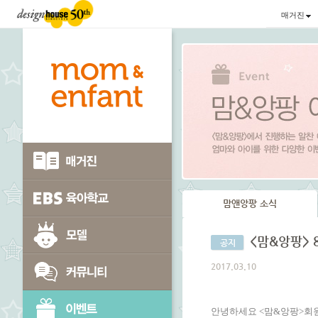
매거진
맘앤앙팡 소식
<맘&앙팡>
공지
2017.03.10
안녕하세요 <맘&앙팡>회원