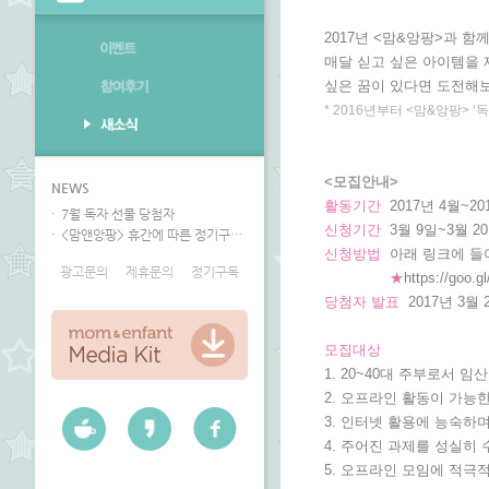
2017년 <맘&앙팡>과 
매달 싣고 싶은 아이템을 
싶은 꿈이 있다면 도전해
* 2016년부터 <맘&앙팡>
<모집안내>
NEWS
활동기간
2017년 4월~20
7월 독자 선물 당첨자
신청기간
3월 9일~3월 2
<맘앤앙팡> 휴간에 따른 정기구독 안내
신청방법
아래 링크에 들
광고문의
제휴문의
정기구독
★
https://goo.
당첨자 발표
2017년 3월
모집대상
1. 20~40대 주부로서 임
2. 오프라인 활동이 가능
3. 인터넷 활용에 능숙하며
4. 주어진 과제를 성실히
5. 오프라인 모임에 적극